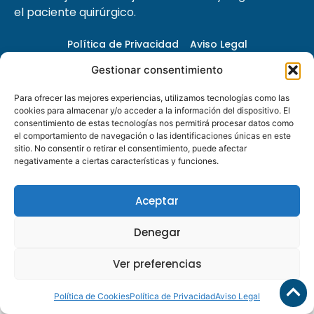
el paciente quirúrgico.
Política de Privacidad
Aviso Legal
Gestionar consentimiento
Política de Cookies
Para ofrecer las mejores experiencias, utilizamos tecnologías como las
© 2026 Cirugía Segura |
Diseñado y desarrollado por tu
cookies para almacenar y/o acceder a la información del dispositivo. El
equipo Imedia Comunicación
consentimiento de estas tecnologías nos permitirá procesar datos como
el comportamiento de navegación o las identificaciones únicas en este
sitio. No consentir o retirar el consentimiento, puede afectar
negativamente a ciertas características y funciones.
Aceptar
Denegar
Ver preferencias
Política de Cookies
Política de Privacidad
Aviso Legal