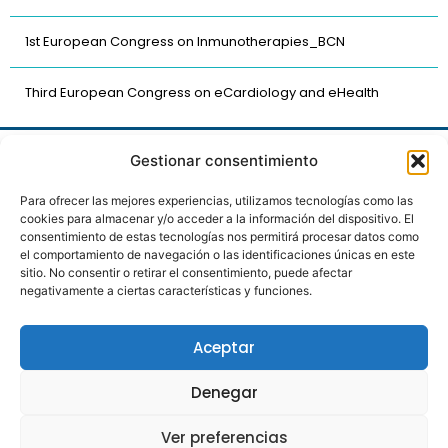
1st European Congress on Inmunotherapies_BCN
Third European Congress on eCardiology and eHealth
Gestionar consentimiento
Para ofrecer las mejores experiencias, utilizamos tecnologías como las
cookies para almacenar y/o acceder a la información del dispositivo. El
consentimiento de estas tecnologías nos permitirá procesar datos como
el comportamiento de navegación o las identificaciones únicas en este
sitio. No consentir o retirar el consentimiento, puede afectar
Proyecto de intervención preventiva a largo plazo
negativamente a ciertas características y funciones.
con el objetivo de mejorar la calidad y seguridad en
el paciente quirúrgico.
Aceptar
Política de Privacidad
Aviso Legal
Denegar
Política de Cookies
Ver preferencias