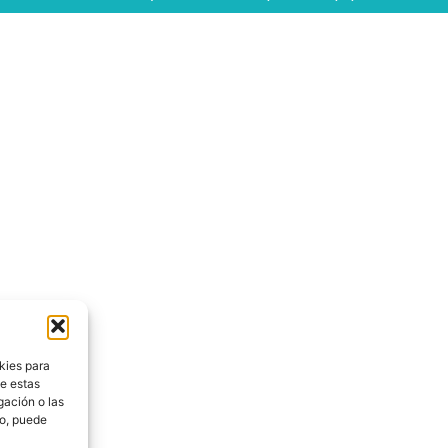
kies para
de estas
gación o las
to, puede