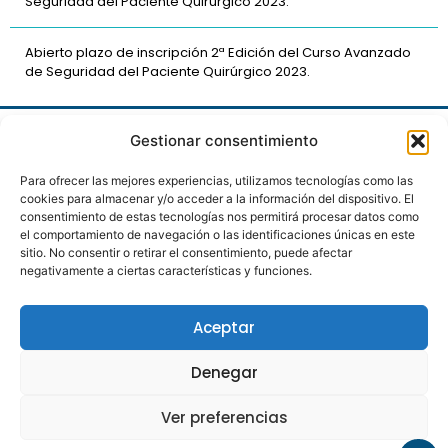
Seguridad del Paciente Quirúrgico 2023.
Abierto plazo de inscripción 2ª Edición del Curso Avanzado
de Seguridad del Paciente Quirúrgico 2023.
Gestionar consentimiento
Para ofrecer las mejores experiencias, utilizamos tecnologías como las
cookies para almacenar y/o acceder a la información del dispositivo. El
consentimiento de estas tecnologías nos permitirá procesar datos como
el comportamiento de navegación o las identificaciones únicas en este
sitio. No consentir o retirar el consentimiento, puede afectar
Proyecto de intervención preventiva a largo plazo
negativamente a ciertas características y funciones.
con el objetivo de mejorar la calidad y seguridad en
el paciente quirúrgico.
Aceptar
Política de Privacidad
Aviso Legal
Denegar
Política de Cookies
Ver preferencias