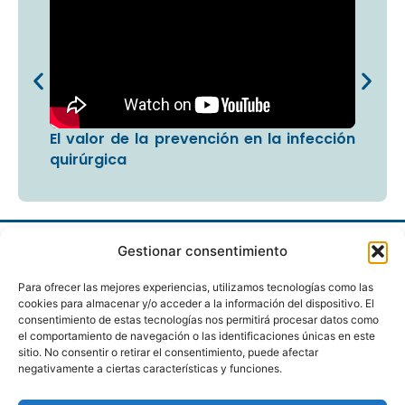
El valor de la prevención en la infección
quirúrgica
Gestionar consentimiento
Para ofrecer las mejores experiencias, utilizamos tecnologías como las
cookies para almacenar y/o acceder a la información del dispositivo. El
consentimiento de estas tecnologías nos permitirá procesar datos como
el comportamiento de navegación o las identificaciones únicas en este
sitio. No consentir o retirar el consentimiento, puede afectar
Proyecto de intervención preventiva a largo plazo
negativamente a ciertas características y funciones.
con el objetivo de mejorar la calidad y seguridad en